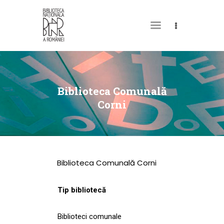
DESPRE NOI
PERMISUL MEU DE
Biblioteca Comunală
BIBLIOTECĂ
Corni
CATALOAGE ȘI
COLECȚII
BIBLIOTECA DIGITALĂ
Biblioteca Comunală Corni
EVENIMENTE
CULTURALE
Tip bibliotecă
SPAȚII
Biblioteci comunale
NOUTĂȚI