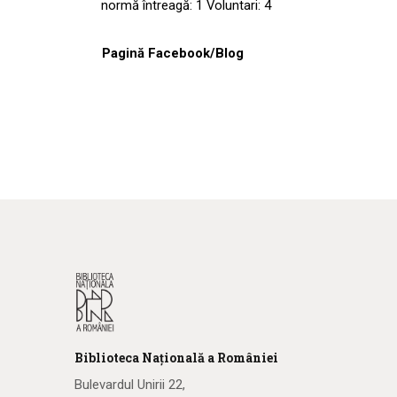
normă întreagă: 1 Voluntari: 4
Pagină Facebook/Blog
Biblioteca
N
ațională
a R
omâniei
Bulevardul Unirii 22,