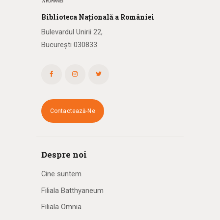
Biblioteca
N
ațională
a R
omâniei
Bulevardul Unirii 22,
București 030833
Contactează-Ne
Despre noi
Cine suntem
Filiala Batthyaneum
Filiala Omnia