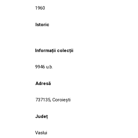
1960
Istoric
Informații colecții
9946 u.b.
Adresă
737135, Coroieşti
Județ
Vaslui