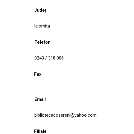
Județ
Ialomita
Telefon
0243 / 318 006
Fax
Email
bibliotecacosereni@yahoo.com
Filiale