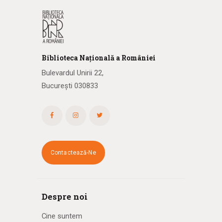
Biblioteca
N
ațională
a R
omâniei
Bulevardul Unirii 22,
București 030833
Contactează-Ne
Despre noi
Cine suntem