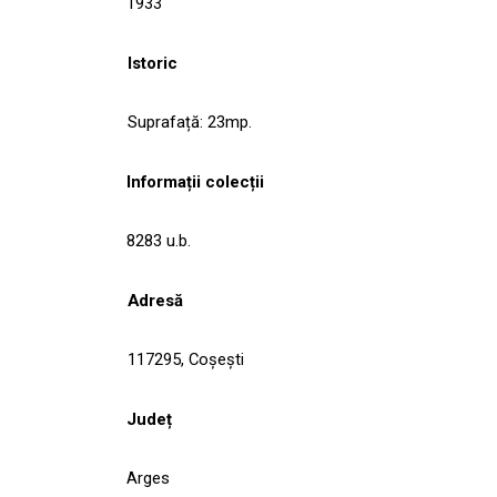
1933
Istoric
Suprafață: 23mp.
Informații colecții
8283 u.b.
Adresă
117295, Coşeşti
Județ
Arges