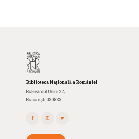
Biblioteca
N
ațională
a R
omâniei
Bulevardul Unirii 22,
București 030833