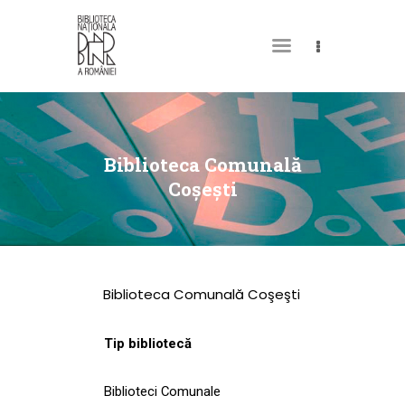
DESPRE NOI
PERMISUL MEU DE
Biblioteca Comunală
BIBLIOTECĂ
Coşeşti
CATALOAGE ȘI
COLECȚII
BIBLIOTECA DIGITALĂ
Biblioteca Comunală Coşeşti
EVENIMENTE
CULTURALE
Tip bibliotecă
SPAȚII
Biblioteci Comunale
NOUTĂȚI