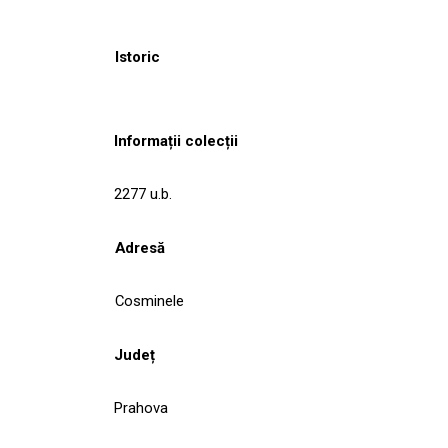
Istoric
Informații colecții
2277 u.b.
Adresă
Cosminele
Județ
Prahova