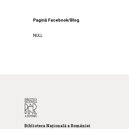
Pagină Facebook/Blog
NULL
Biblioteca
N
ațională
a R
omâniei