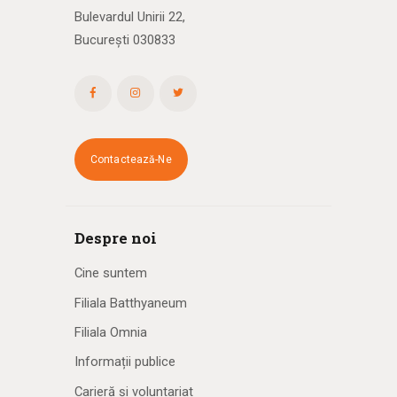
Bulevardul Unirii 22,
București 030833
Contactează-Ne
Despre noi
Cine suntem
Filiala Batthyaneum
Filiala Omnia
Informații publice
Carieră și voluntariat