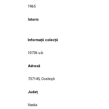
1965
Istoric
Informații colecții
10736 u.b.
Adresă
737145, Costeşti
Județ
Vaslui