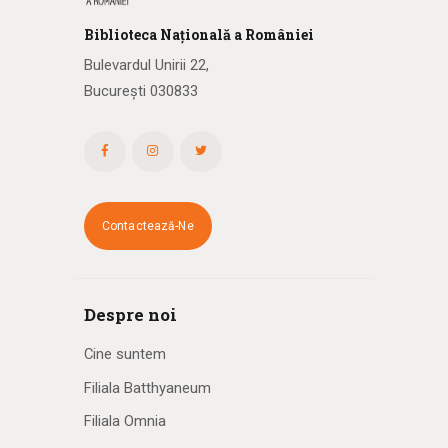
Biblioteca
N
ațională
a R
omâniei
Bulevardul Unirii 22,
București 030833
Contactează-Ne
Despre noi
Cine suntem
Filiala Batthyaneum
Filiala Omnia