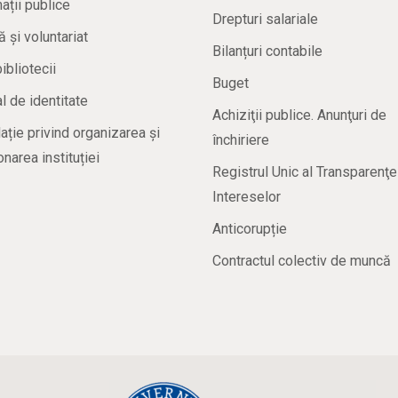
ații publice
Drepturi salariale
ă și voluntariat
Bilanțuri contabile
bibliotecii
Buget
 de identitate
Achiziţii publice. Anunţuri de
ație privind organizarea și
închiriere
onarea instituției
Registrul Unic al Transparenţe
Intereselor
Anticorupție
Contractul colectiv de muncă