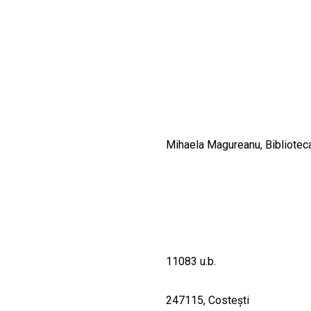
CULTURALE
SPAȚII
NOUTĂȚI
Mihaela Magureanu, Bibliotec
11083 u.b.
247115, Costeşti