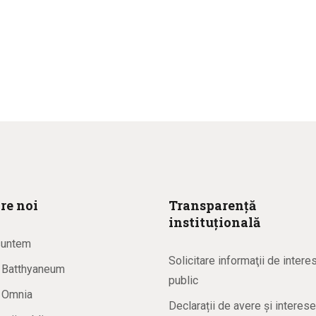
re noi
Transparență
instituțională
suntem
Solicitare informaţii de intere
a Batthyaneum
public
a Omnia
Declarații de avere și interese