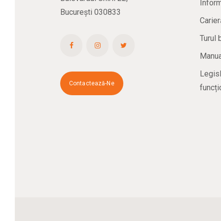
Inform
București 030833
Carier
Turul 
Manual
Legisl
Contactează-Ne
funcți