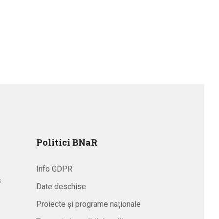
Politici BNaR
Info GDPR
s
Date deschise
Proiecte și programe naționale