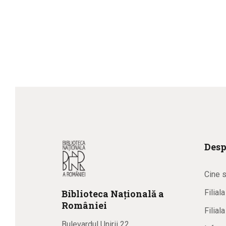
Desp
Cine 
Biblioteca
N
ațională
a
Filial
R
omâniei
Filial
Bulevardul Unirii 22,