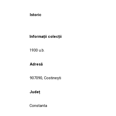
Istoric
Informații colecții
1930 u.b.
Adresă
907090, Costineşti
Județ
Constanta