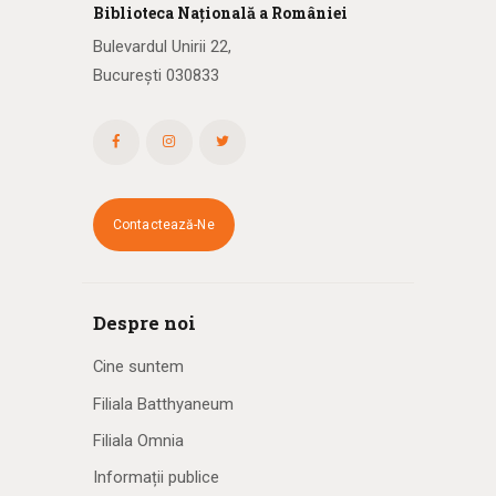
Biblioteca
N
ațională
a R
omâniei
Bulevardul Unirii 22,
București 030833
Contactează-Ne
Despre noi
Cine suntem
Filiala Batthyaneum
Filiala Omnia
Informații publice