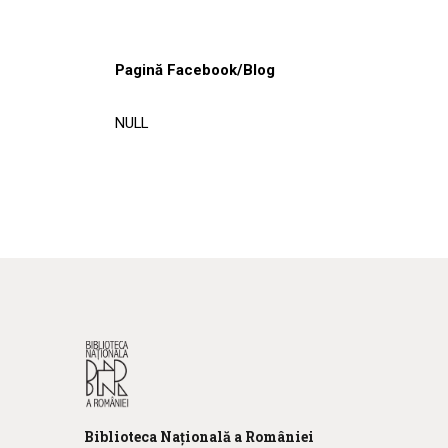
Pagină Facebook/Blog
NULL
Biblioteca
N
ațională
a R
omâniei