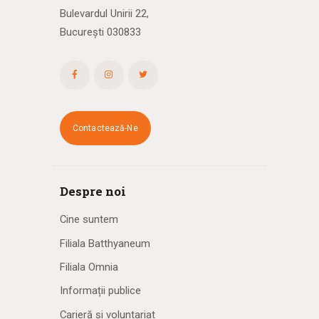
Bulevardul Unirii 22,
București 030833
Contactează-Ne
Despre noi
Cine suntem
Filiala Batthyaneum
Filiala Omnia
Informații publice
Carieră și voluntariat