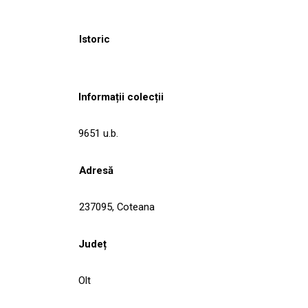
Istoric
Informații colecții
9651 u.b.
Adresă
237095, Coteana
Județ
Olt