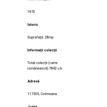
1970
Istoric
Suprafață: 28mp.
Informații colecții
Total colecții (carte
românească):7842 u.b.
Adresă
117305, Cotmeana
Județ