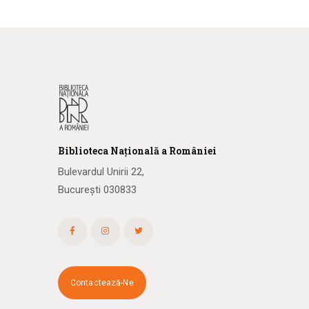
Biblioteca
N
ațională
a R
omâniei
Bulevardul Unirii 22,
București 030833
Contactează-Ne