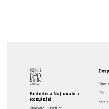
Desp
Cine 
Biblioteca
N
ațională
a
Filial
R
omâniei
Filial
Bulevardul Unirii 22,