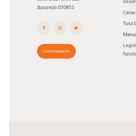
Inform
București 030833
Carier
Turul 
Manual
Legisl
Contactează-Ne
funcți