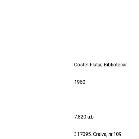
CULTURALE
SPAȚII
NOUTĂȚI
Costel Flutur, Bibliotecar
1960
7.820 u.b.
317095. Craiva, nr.109