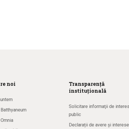
re noi
Transparență
instituțională
suntem
Solicitare informaţii de intere
a Batthyaneum
public
a Omnia
Declarații de avere și interese