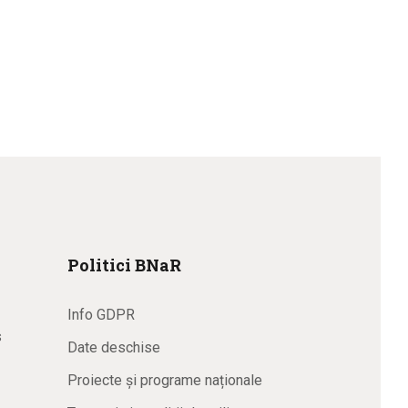
Politici BNaR
Info GDPR
s
Date deschise
Proiecte și programe naționale