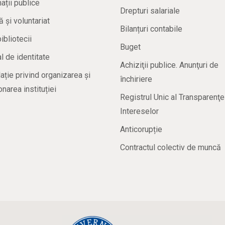
ații publice
Drepturi salariale
ă și voluntariat
Bilanțuri contabile
bibliotecii
Buget
 de identitate
Achiziţii publice. Anunţuri de
ație privind organizarea și
închiriere
onarea instituției
Registrul Unic al Transparenţe
Intereselor
Anticorupție
Contractul colectiv de muncă