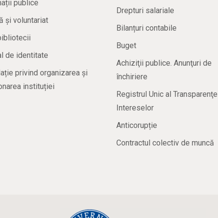
ații publice
Drepturi salariale
ă și voluntariat
Bilanțuri contabile
bibliotecii
Buget
 de identitate
Achiziţii publice. Anunţuri de
ație privind organizarea și
închiriere
onarea instituției
Registrul Unic al Transparenţe
Intereselor
Anticorupție
Contractul colectiv de muncă