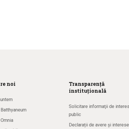
re noi
Transparență
instituțională
suntem
Solicitare informaţii de intere
a Batthyaneum
public
a Omnia
Declarații de avere și interese