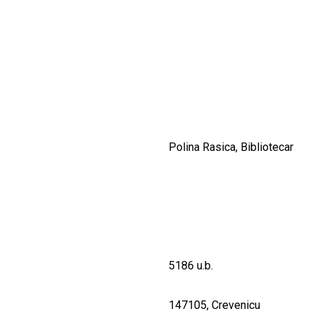
CULTURALE
SPAȚII
NOUTĂȚI
Polina Rasica, Bibliotecar
5186 u.b.
147105, Crevenicu