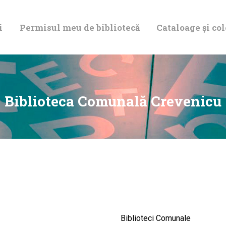
DESPRE NOI
i
Permisul meu de bibliotecă
Cataloage și col
PERMISUL MEU
DE BIBLIOTECĂ
CATALOAGE ȘI
Biblioteca Comunală Crevenicu
COLECȚII
BIBLIOTECA
DIGITALĂ
EVENIMENTE
Biblioteci Comunale