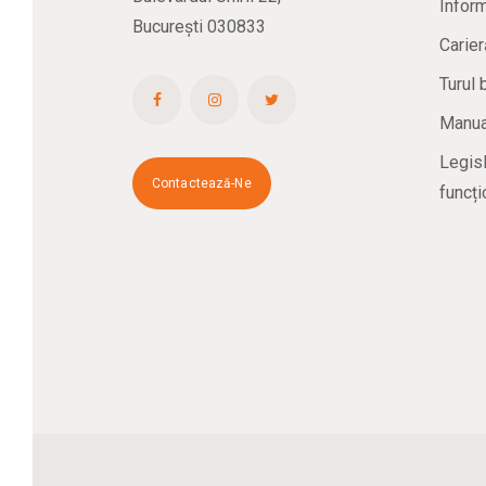
Inform
București 030833
Carier
Turul 
Manual
Legisl
Contactează-Ne
funcți