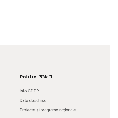
Politici BNaR
Info GDPR
s
Date deschise
Proiecte și programe naționale