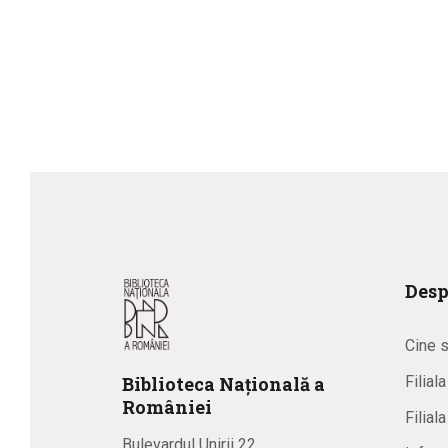
Desp
Cine 
Biblioteca
N
ațională
a
Filial
R
omâniei
Filial
Bulevardul Unirii 22,