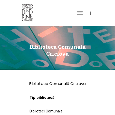
DESPRE NOI
PERMISUL MEU DE
Biblioteca Comunală
BIBLIOTECĂ
Criciova
CATALOAGE ȘI
COLECȚII
BIBLIOTECA DIGITALĂ
Biblioteca Comunală Criciova
EVENIMENTE
CULTURALE
Tip bibliotecă
SPAȚII
Biblioteci Comunale
NOUTĂȚI