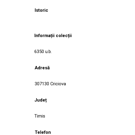
Istoric
Informații colecții
6350 u.b.
Adresă
307130 Criciova
Județ
Timis
Telefon