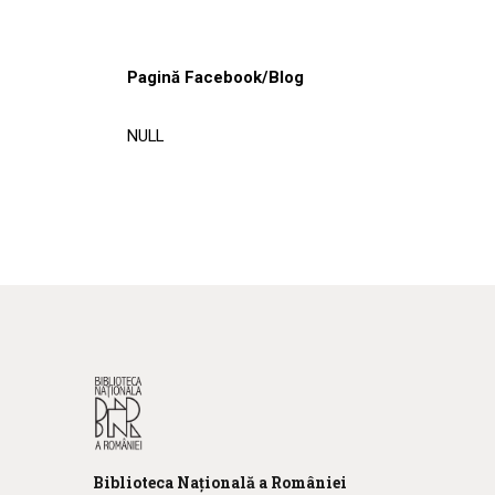
Pagină Facebook/Blog
NULL
Biblioteca
N
ațională
a R
omâniei