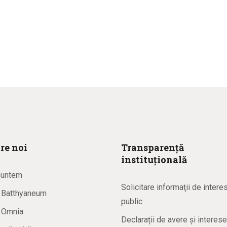
re noi
Transparență
instituțională
suntem
Solicitare informaţii de intere
a Batthyaneum
public
a Omnia
Declarații de avere și interese