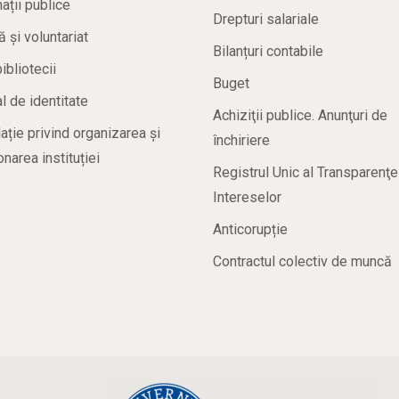
ații publice
Drepturi salariale
ă și voluntariat
Bilanțuri contabile
bibliotecii
Buget
 de identitate
Achiziţii publice. Anunţuri de
ație privind organizarea și
închiriere
onarea instituției
Registrul Unic al Transparenţe
Intereselor
Anticorupție
Contractul colectiv de muncă