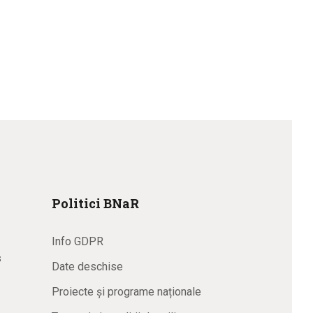
Politici BNaR
Info GDPR
s
Date deschise
Proiecte și programe naționale