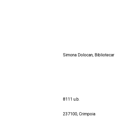
CULTURALE
SPAȚII
NOUTĂȚI
Simona Dolocan, Bibliotecar
8111 u.b.
237100, Crimpoia