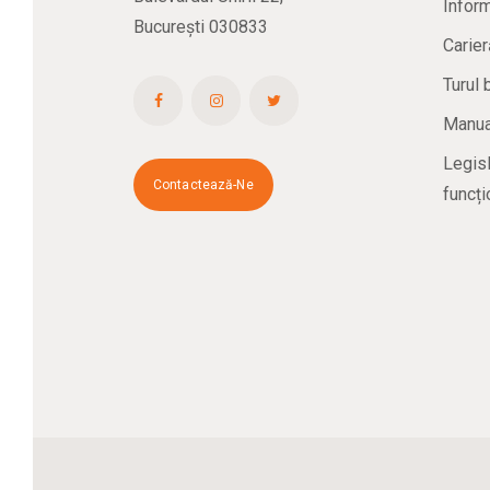
Inform
București 030833
Carier
Turul 
Manual
Legisl
Contactează-Ne
funcți