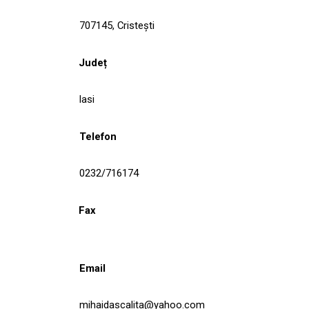
707145, Cristeşti
Județ
Iasi
Telefon
0232/716174
Fax
Email
mihaidascalita@yahoo.com