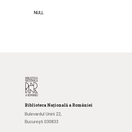
NULL
Biblioteca
N
ațională
a R
omâniei
Bulevardul Unirii 22,
București 030833