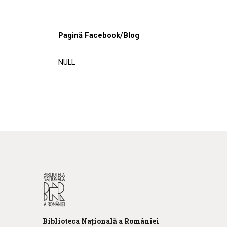
Pagină Facebook/Blog
NULL
Biblioteca
N
ațională
a R
omâniei