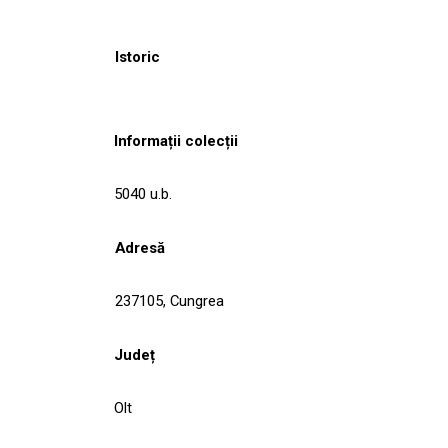
Istoric
Informații colecții
5040 u.b.
Adresă
237105, Cungrea
Județ
Olt