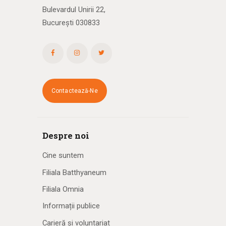
Bulevardul Unirii 22,
București 030833
Contactează-Ne
Despre noi
Cine suntem
Filiala Batthyaneum
Filiala Omnia
Informații publice
Carieră și voluntariat