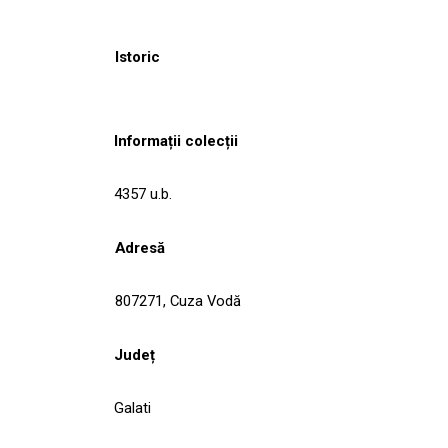
Istoric
Informații colecții
4357 u.b.
Adresă
807271, Cuza Vodă
Județ
Galati