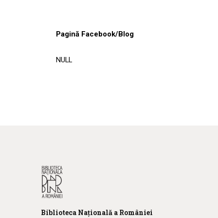
Pagină Facebook/Blog
NULL
Biblioteca
N
ațională
a R
omâniei