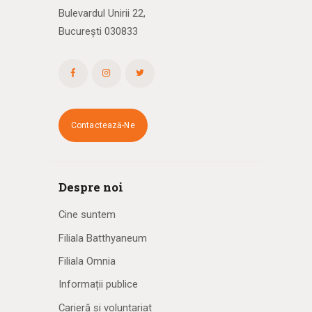
Bulevardul Unirii 22,
București 030833
Contactează-Ne
Despre noi
Cine suntem
Filiala Batthyaneum
Filiala Omnia
Informații publice
Carieră și voluntariat