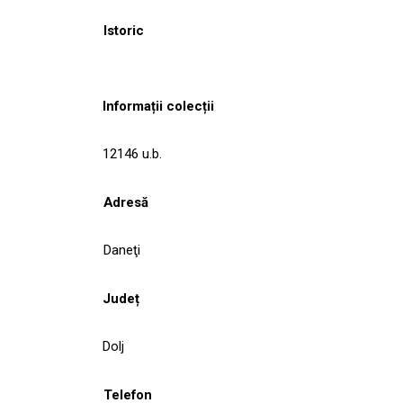
Istoric
Informații colecții
12146 u.b.
Adresă
Daneţi
Județ
Dolj
Telefon