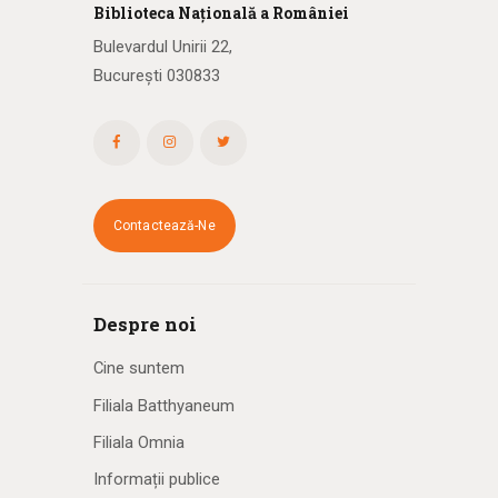
Biblioteca
N
ațională
a R
omâniei
Bulevardul Unirii 22,
București 030833
Contactează-Ne
Despre noi
Cine suntem
Filiala Batthyaneum
Filiala Omnia
Informații publice