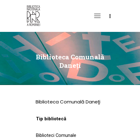
DESPRE NOI
PERMISUL MEU DE
Biblioteca Comunală
BIBLIOTECĂ
Daneţi
CATALOAGE ȘI
COLECȚII
BIBLIOTECA DIGITALĂ
Biblioteca Comunală Daneţi
EVENIMENTE
CULTURALE
Tip bibliotecă
SPAȚII
Biblioteci Comunale
NOUTĂȚI