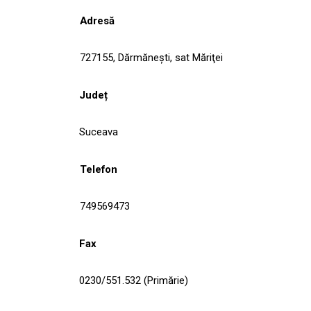
Adresă
727155, Dărmăneşti, sat Măriţei
Județ
Suceava
Telefon
749569473
Fax
0230/551.532 (Primărie)