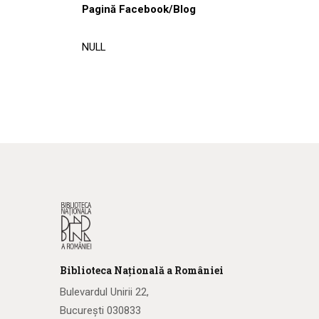
Pagină Facebook/Blog
NULL
Biblioteca
N
ațională
a R
omâniei
Bulevardul Unirii 22,
București 030833