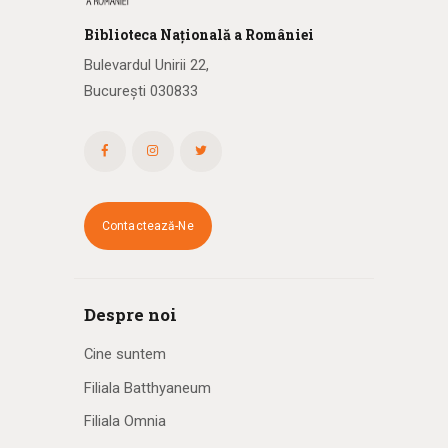
Biblioteca
N
ațională
a R
omâniei
Bulevardul Unirii 22,
București 030833
Contactează-Ne
Despre noi
Cine suntem
Filiala Batthyaneum
Filiala Omnia