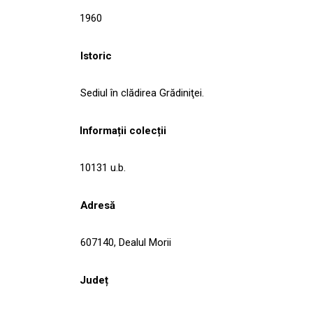
1960
Istoric
Sediul în clădirea Grădiniţei.
Informații colecții
10131 u.b.
Adresă
607140, Dealul Morii
Județ