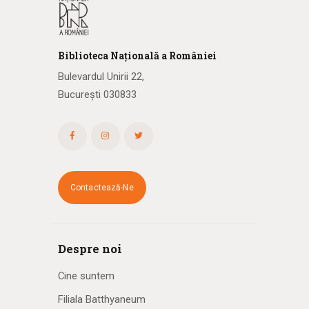
Biblioteca
N
ațională
a R
omâniei
Bulevardul Unirii 22,
București 030833
Contactează-Ne
Despre noi
Cine suntem
Filiala Batthyaneum