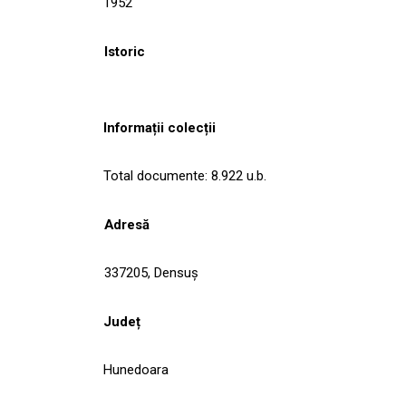
1952
Istoric
Informații colecții
Total documente: 8.922 u.b.
Adresă
337205, Densuş
Județ
Hunedoara