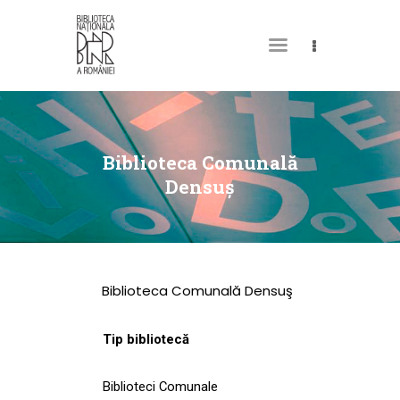
DESPRE NOI
PERMISUL MEU DE
Biblioteca Comunală
BIBLIOTECĂ
Densuş
CATALOAGE ȘI
COLECȚII
BIBLIOTECA DIGITALĂ
Biblioteca Comunală Densuş
EVENIMENTE
CULTURALE
Tip bibliotecă
SPAȚII
Biblioteci Comunale
NOUTĂȚI