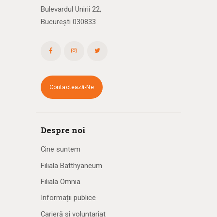
Bulevardul Unirii 22,
București 030833
Contactează-Ne
Despre noi
Cine suntem
Filiala Batthyaneum
Filiala Omnia
Informații publice
Carieră și voluntariat