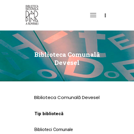
DESPRE NOI
PERMISUL MEU DE
Biblioteca Comunală
BIBLIOTECĂ
Devesel
CATALOAGE ȘI
COLECȚII
BIBLIOTECA DIGITALĂ
Biblioteca Comunală Devesel
EVENIMENTE
CULTURALE
Tip bibliotecă
SPAȚII
Biblioteci Comunale
NOUTĂȚI