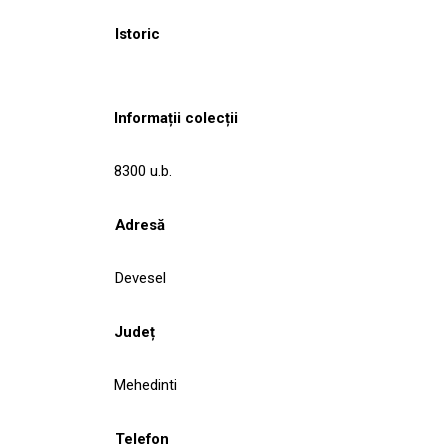
Istoric
Informații colecții
8300 u.b.
Adresă
Devesel
Județ
Mehedinti
Telefon