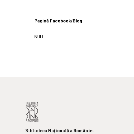
Pagină Facebook/Blog
NULL
Biblioteca
N
ațională
a R
omâniei