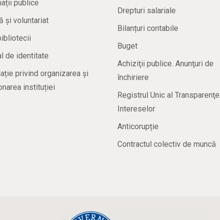
ații publice
Drepturi salariale
ă și voluntariat
Bilanțuri contabile
bibliotecii
Buget
 de identitate
Achiziţii publice. Anunţuri de
ație privind organizarea și
închiriere
onarea instituției
Registrul Unic al Transparenţe
Intereselor
Anticorupție
Contractul colectiv de muncă