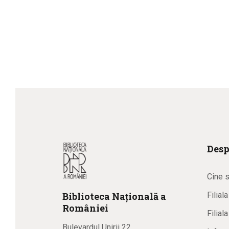
Desp
Cine 
Biblioteca
N
ațională
a
Filial
R
omâniei
Filial
Bulevardul Unirii 22,