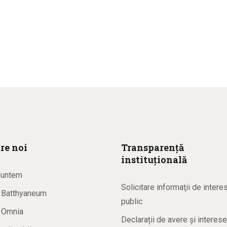
re noi
Transparență
instituțională
suntem
Solicitare informaţii de intere
a Batthyaneum
public
a Omnia
Declarații de avere și interese