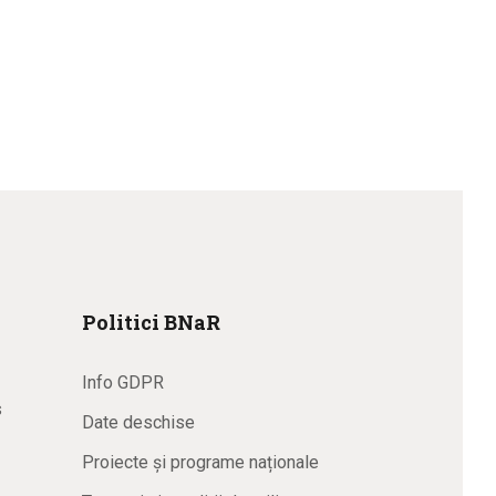
Politici BNaR
Info GDPR
s
Date deschise
Proiecte și programe naționale