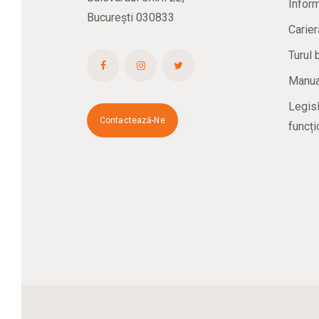
Inform
București 030833
Carier
Turul 
Manual
Legisl
Contactează-Ne
funcți