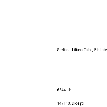
CULTURALE
SPAȚII
NOUTĂȚI
Steliana-Liliana Falca, Bibliot
6244 u.b.
147110, Dideşti