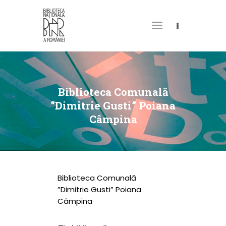
DESPRE NOI
PERMISUL MEU DE
Biblioteca Comunală
BIBLIOTECĂ
”Dimitrie Gusti” Poiana
Câmpina
CATALOAGE ȘI
COLECȚII
BIBLIOTECA DIGITALĂ
EVENIMENTE
Biblioteca Comunală
CULTURALE
”Dimitrie Gusti” Poiana
Câmpina
SPAȚII
NOUTĂȚI