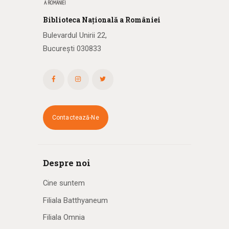
Biblioteca
N
ațională
a R
omâniei
Bulevardul Unirii 22,
București 030833
Contactează-Ne
Despre noi
Cine suntem
Filiala Batthyaneum
Filiala Omnia