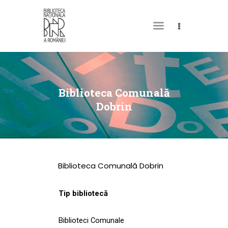
DESPRE NOI
PERMISUL MEU DE
Biblioteca Comunală
BIBLIOTECĂ
Dobrin
CATALOAGE ȘI
COLECȚII
BIBLIOTECA DIGITALĂ
Biblioteca Comunală Dobrin
EVENIMENTE
CULTURALE
Tip bibliotecă
SPAȚII
Biblioteci Comunale
NOUTĂȚI