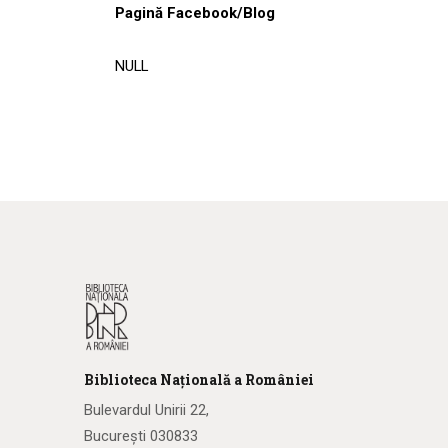
Pagină Facebook/Blog
NULL
Biblioteca
N
ațională
a R
omâniei
Bulevardul Unirii 22,
București 030833