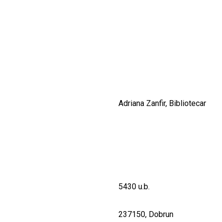
CULTURALE
SPAȚII
NOUTĂȚI
Adriana Zanfir, Bibliotecar
5430 u.b.
237150, Dobrun