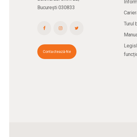
Inform
București 030833
Carier
Turul 
Manual
Legisl
Contactează-Ne
funcți