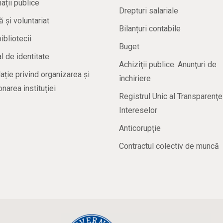
ații publice
Drepturi salariale
ă și voluntariat
Bilanțuri contabile
bibliotecii
Buget
 de identitate
Achiziţii publice. Anunţuri de
ație privind organizarea și
închiriere
onarea instituției
Registrul Unic al Transparenţe
Intereselor
Anticorupție
Contractul colectiv de muncă