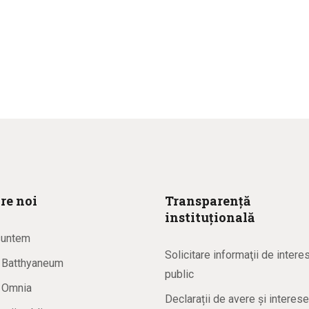
re noi
Transparență
instituțională
suntem
Solicitare informaţii de intere
a Batthyaneum
public
a Omnia
Declarații de avere și interese