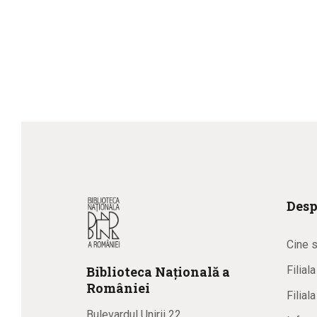
Desp
Cine 
Biblioteca
N
ațională
a
Filial
R
omâniei
Filial
Bulevardul Unirii 22,