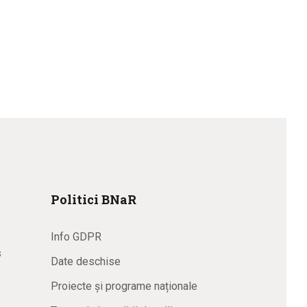
Politici BNaR
Info GDPR
s
Date deschise
Proiecte și programe naționale