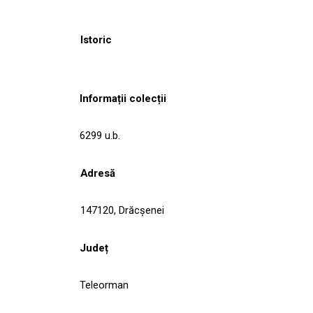
Istoric
Informații colecții
6299 u.b.
Adresă
147120, Drăcşenei
Județ
Teleorman