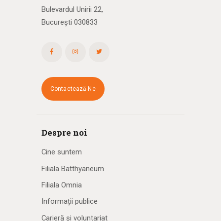
Bulevardul Unirii 22,
București 030833
Contactează-Ne
Despre noi
Cine suntem
Filiala Batthyaneum
Filiala Omnia
Informații publice
Carieră și voluntariat