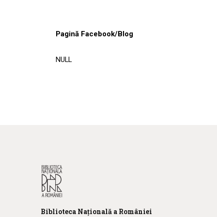
Pagină Facebook/Blog
NULL
Biblioteca
N
ațională
a R
omâniei