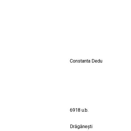
CULTURALE
SPAȚII
NOUTĂȚI
Constanta Dedu
6918 u.b.
Drăgăneşti