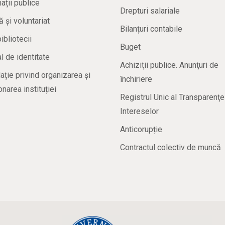
ații publice
Drepturi salariale
ă și voluntariat
Bilanțuri contabile
bibliotecii
Buget
 de identitate
Achiziţii publice. Anunţuri de
ație privind organizarea și
închiriere
onarea instituției
Registrul Unic al Transparenţe
Intereselor
Anticorupție
Contractul colectiv de muncă