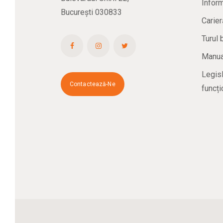
Inform
București 030833
Carier
Turul 
Manual
Legisl
Contactează-Ne
funcți