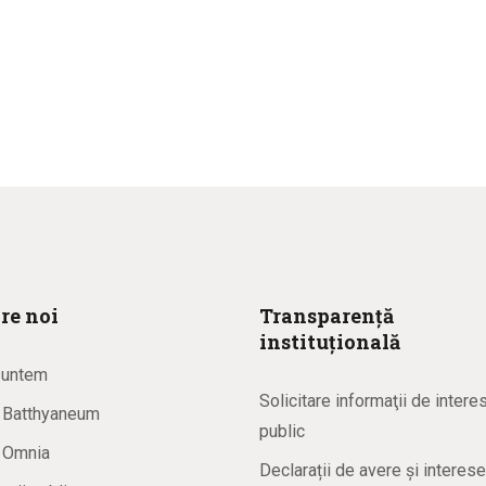
re noi
Transparență
instituțională
suntem
Solicitare informaţii de intere
a Batthyaneum
public
a Omnia
Declarații de avere și interese