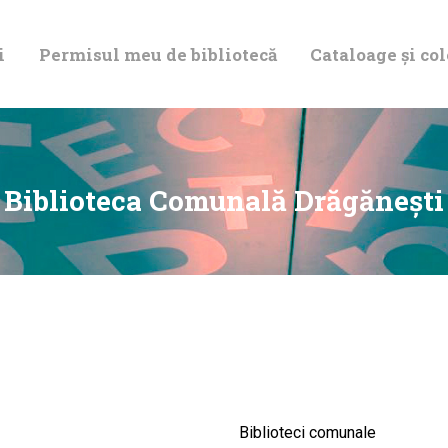
DESPRE NOI
i
Permisul meu de bibliotecă
Cataloage și col
PERMISUL MEU
DE BIBLIOTECĂ
CATALOAGE ȘI
Biblioteca Comunală Drăgăneşti
COLECȚII
BIBLIOTECA
DIGITALĂ
EVENIMENTE
Biblioteci comunale