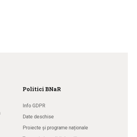
Politici BNaR
Info GDPR
s
Date deschise
Proiecte și programe naționale