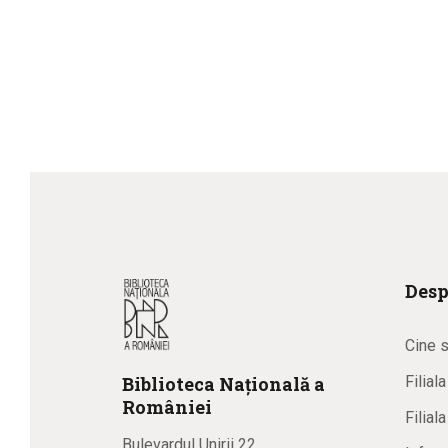
Desp
Cine 
Biblioteca
N
ațională
a
Filial
R
omâniei
Filial
Bulevardul Unirii 22,