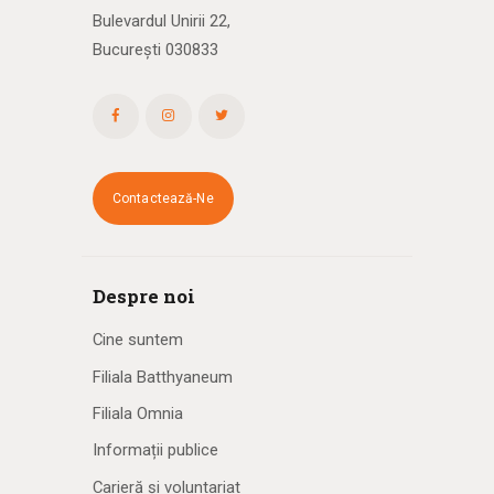
Bulevardul Unirii 22,
București 030833
Contactează-Ne
Despre noi
Cine suntem
Filiala Batthyaneum
Filiala Omnia
Informații publice
Carieră și voluntariat