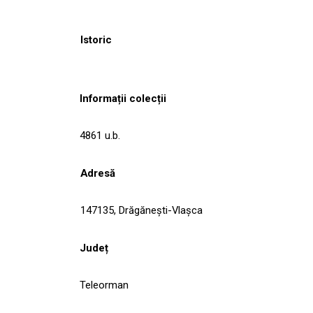
Istoric
Informații colecții
4861 u.b.
Adresă
147135, Drăgăneşti-Vlaşca
Județ
Teleorman