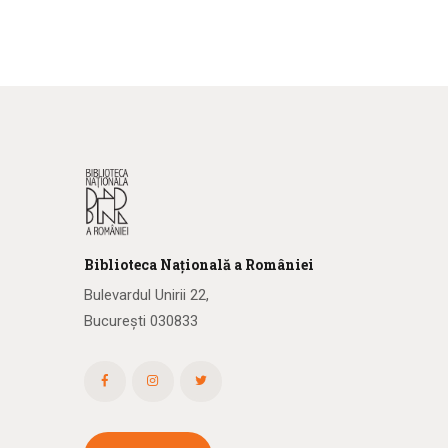
Biblioteca
N
ațională
a R
omâniei
Bulevardul Unirii 22,
București 030833