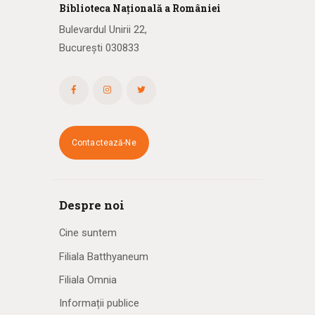
Biblioteca
N
ațională
a R
omâniei
Bulevardul Unirii 22,
București 030833
Contactează-Ne
Despre noi
Cine suntem
Filiala Batthyaneum
Filiala Omnia
Informații publice