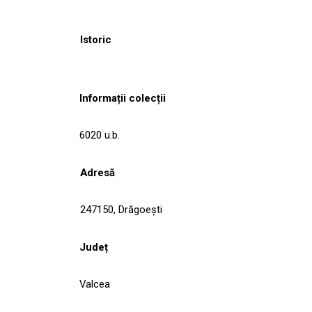
Istoric
Informații colecții
6020 u.b.
Adresă
247150, Drăgoeşti
Județ
Valcea