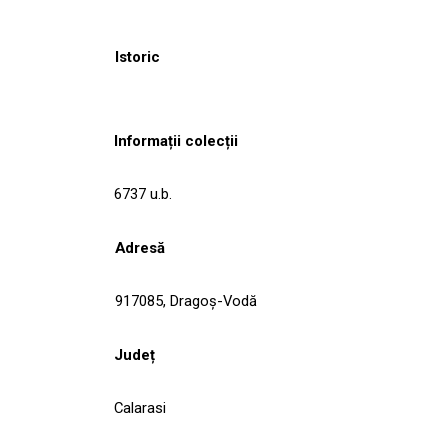
Istoric
Informații colecții
6737 u.b.
Adresă
917085, Dragoş-Vodă
Județ
Calarasi