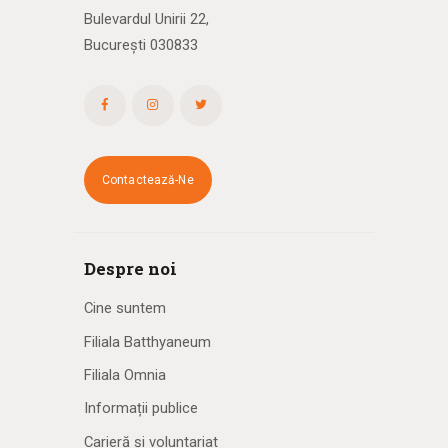
Bulevardul Unirii 22,
București 030833
Contactează-Ne
Despre noi
Cine suntem
Filiala Batthyaneum
Filiala Omnia
Informații publice
Carieră și voluntariat