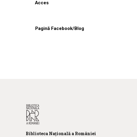
Acces
Pagină Facebook/Blog
Biblioteca
N
ațională
a R
omâniei