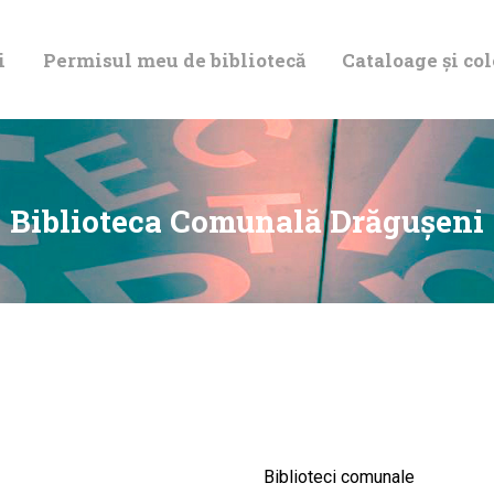
DESPRE NOI
i
Permisul meu de bibliotecă
Cataloage și col
PERMISUL MEU
DE BIBLIOTECĂ
CATALOAGE ȘI
Biblioteca Comunală Drăguşeni
COLECȚII
BIBLIOTECA
DIGITALĂ
EVENIMENTE
Biblioteci comunale