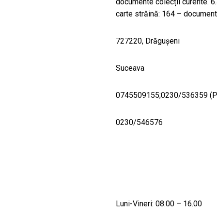
documente colecții curente. 6
carte străină: 164 – document
727220, Drăguşeni
Suceava
0745509155;0230/536359 (Pr
0230/546576
Luni-Vineri: 08.00 – 16.00