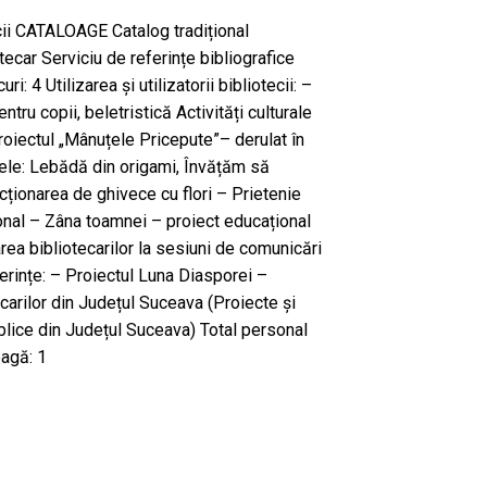
ecii CATALOAGE Catalog tradițional
ecar Serviciu de referințe bibliografice
i: 4 Utilizarea și utilizatorii bibliotecii: –
entru copii, beletristică Activități culturale
roiectul „Mânuțele Pricepute”– derulat în
rele: Lebădă din origami, Învățăm să
ționarea de ghivece cu flori – Prietenie
onal – Zâna toamnei – proiect educațional
parea bibliotecarilor la sesiuni de comunicări
erințe: – Proiectul Luna Diasporei –
carilor din Județul Suceava (Proiecte și
ublice din Județul Suceava) Total personal
eagă: 1