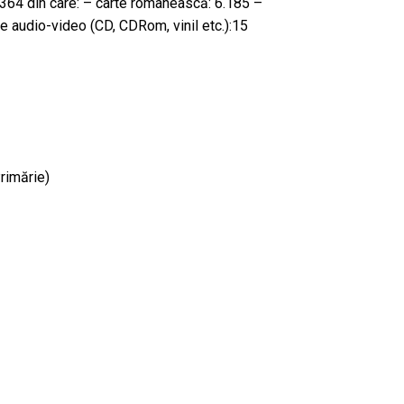
.364 din care: – carte românească: 6.185 –
e audio-video (CD, CDRom, vinil etc.):15
imărie)