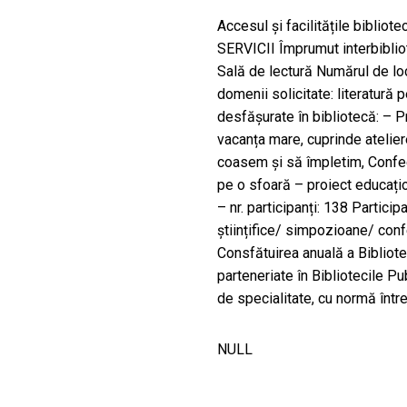
Accesul și facilitățile bibliot
SERVICII Împrumut interbibliot
Sală de lectură Numărul de locur
domenii solicitate: literatură p
desfășurate în bibliotecă: – P
vacanța mare, cuprinde atelie
coasem și să împletim, Confec
pe o sfoară – proiect educați
– nr. participanți: 138 Partici
științifice/ simpozioane/ conf
Consfătuirea anuală a Bibliote
parteneriate în Bibliotecile P
de specialitate, cu normă într
NULL