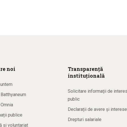
re noi
Transparență
instituțională
suntem
Solicitare informaţii de intere
a Batthyaneum
public
a Omnia
Declarații de avere și interese
ații publice
Drepturi salariale
ă și voluntariat