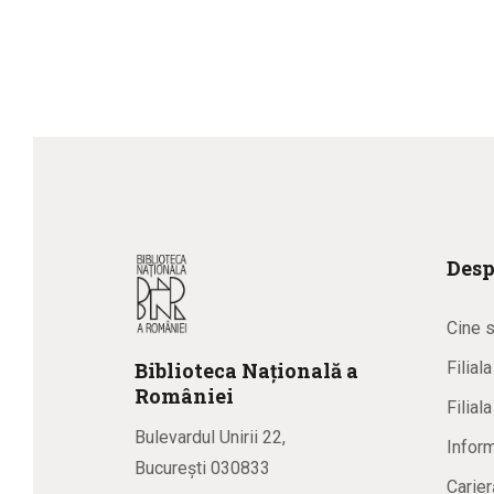
Desp
Cine 
Biblioteca
N
ațională
a
Filial
R
omâniei
Filial
Bulevardul Unirii 22,
Inform
București 030833
Carier