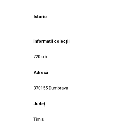
Istoric
Informații colecții
720 u.b.
Adresă
370155 Dumbrava
Județ
Timis