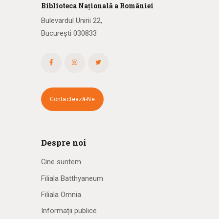
Biblioteca
N
ațională
a R
omâniei
Bulevardul Unirii 22,
București 030833
Contactează-Ne
Despre noi
Cine suntem
Filiala Batthyaneum
Filiala Omnia
Informații publice