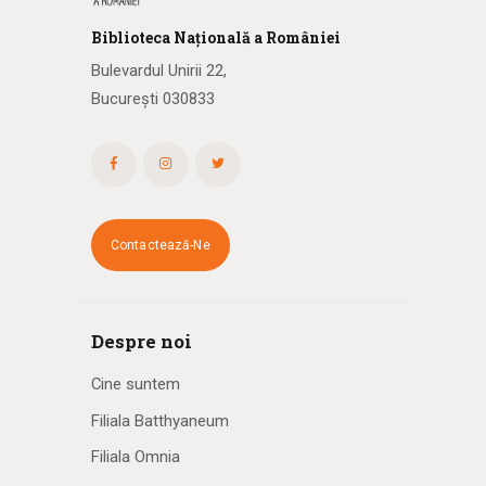
Biblioteca
N
ațională
a R
omâniei
Bulevardul Unirii 22,
București 030833
Contactează-Ne
Despre noi
Cine suntem
Filiala Batthyaneum
Filiala Omnia