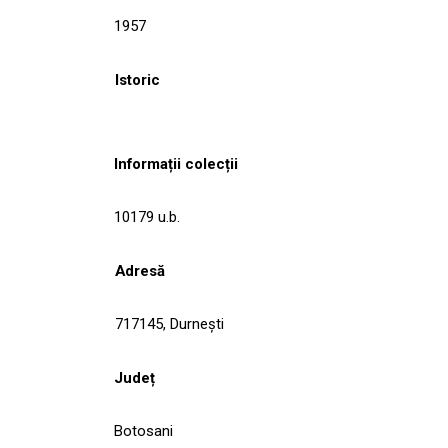
1957
Istoric
Informații colecții
10179 u.b.
Adresă
717145, Durneşti
Județ
Botosani