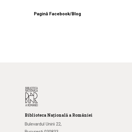
Pagină Facebook/Blog
Biblioteca
N
ațională
a R
omâniei
Bulevardul Unirii 22,
București 030833