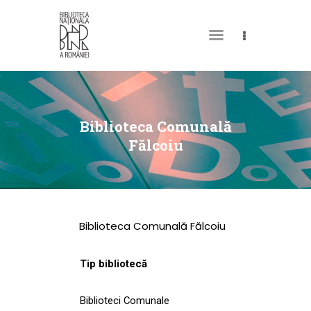
DESPRE NOI
PERMISUL MEU DE
Biblioteca Comunală
BIBLIOTECĂ
Fălcoiu
CATALOAGE ȘI
COLECȚII
BIBLIOTECA DIGITALĂ
Biblioteca Comunală Fălcoiu
EVENIMENTE
CULTURALE
Tip bibliotecă
SPAȚII
Biblioteci Comunale
NOUTĂȚI