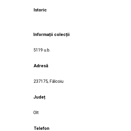
Istoric
Informații colecții
5119 u.b.
Adresă
237175, Fălcoiu
Județ
Olt
Telefon