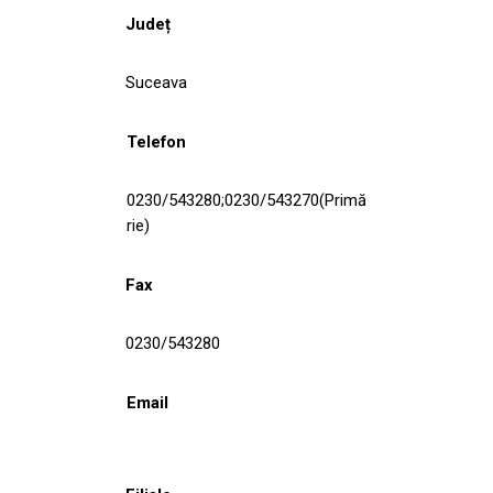
Județ
Suceava
Telefon
0230/543280;0230/543270(Primă
rie)
Fax
0230/543280
Email