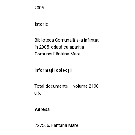
2005
Istoric
Biblioteca Comunală s-a înfiinţat
în 2005, odată cu apariția
Comunei Fântâna Mare.
Informații colecții
Total documente – volume 2196
u.b.
Adresă
727566, Fântâna Mare