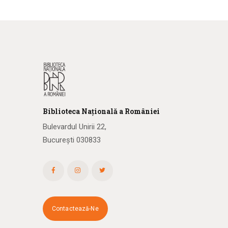
Biblioteca
N
ațională
a R
omâniei
Bulevardul Unirii 22,
București 030833
Contactează-Ne