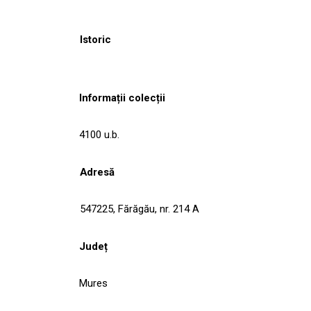
Istoric
Informații colecții
4100 u.b.
Adresă
547225, Fărăgău, nr. 214 A
Județ
Mures