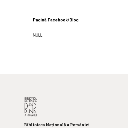
Pagină Facebook/Blog
NULL
Biblioteca
N
ațională
a R
omâniei