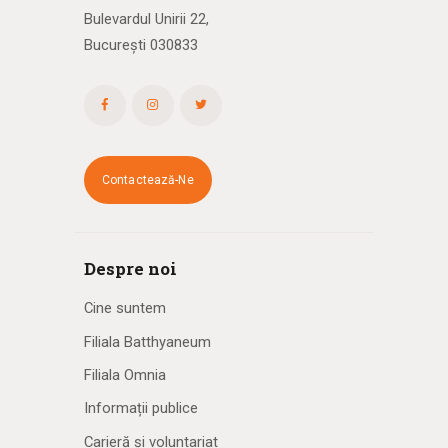
Bulevardul Unirii 22,
București 030833
Contactează-Ne
Despre noi
Cine suntem
Filiala Batthyaneum
Filiala Omnia
Informații publice
Carieră și voluntariat