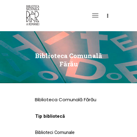
DESPRE NOI
PERMISUL MEU DE
Biblioteca Comunală
BIBLIOTECĂ
Fărău
CATALOAGE ȘI
COLECȚII
BIBLIOTECA DIGITALĂ
Biblioteca Comunală Fărău
EVENIMENTE
CULTURALE
Tip bibliotecă
SPAȚII
Biblioteci Comunale
NOUTĂȚI