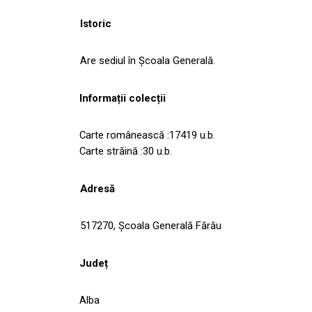
Istoric
Are sediul în Şcoala Generală.
Informații colecții
Carte românească :17419 u.b.
Carte străină :30 u.b.
Adresă
517270, Şcoala Generală Fărău
Județ
Alba