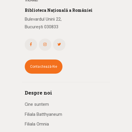
Biblioteca
N
ațională
a R
omâniei
Bulevardul Unirii 22,
București 030833
Contactează-Ne
Despre noi
Cine suntem
Filiala Batthyaneum
Filiala Omnia