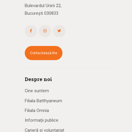
Bulevardul Unirii 22,
București 030833
Contactează-Ne
Despre noi
Cine suntem
Filiala Batthyaneum
Filiala Omnia
Informații publice
Carieră și voluntariat