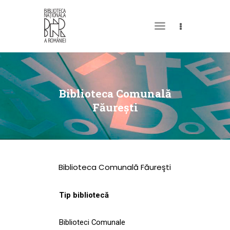
DESPRE NOI
PERMISUL MEU DE
Biblioteca Comunală
BIBLIOTECĂ
Făureşti
CATALOAGE ȘI
COLECȚII
BIBLIOTECA DIGITALĂ
Biblioteca Comunală Făureşti
EVENIMENTE
CULTURALE
Tip bibliotecă
SPAȚII
Biblioteci Comunale
NOUTĂȚI