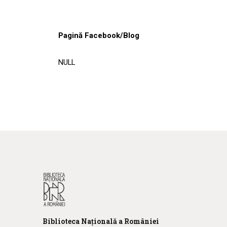
Pagină Facebook/Blog
NULL
Biblioteca
N
ațională
a R
omâniei