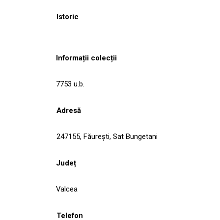
Istoric
Informații colecții
7753 u.b.
Adresă
247155, Făureşti, Sat Bungetani
Județ
Valcea
Telefon