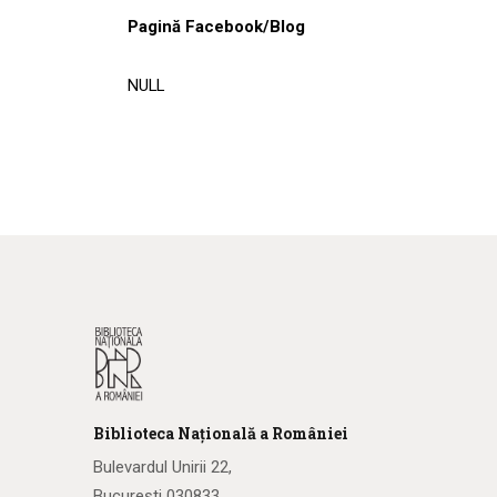
Pagină Facebook/Blog
NULL
Biblioteca
N
ațională
a R
omâniei
Bulevardul Unirii 22,
București 030833