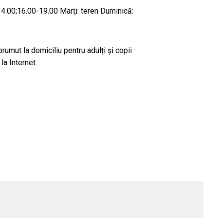
-14.00;16.00-19.00 Marţi: teren Duminică:
prumut la domiciliu pentru adulți și copii ·
 la Internet