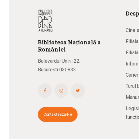
Desp
Cine 
Biblioteca
N
ațională
a
Filial
R
omâniei
Filial
Bulevardul Unirii 22,
Inform
București 030833
Carier
Turul 
Manual
Legisl
Contactează-Ne
funcți