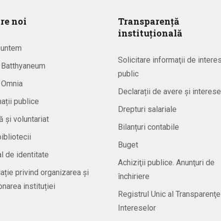
re noi
Transparență
instituțională
suntem
Solicitare informaţii de intere
a Batthyaneum
public
a Omnia
Declarații de avere și interese
ații publice
Drepturi salariale
ă și voluntariat
Bilanțuri contabile
bibliotecii
Buget
 de identitate
Achiziţii publice. Anunţuri de
ație privind organizarea și
închiriere
onarea instituției
Registrul Unic al Transparenţe
Intereselor