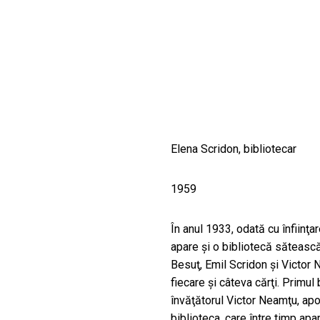
CULTURALE
SPAȚII
NOUTĂȚI
Elena Scridon, bibliotecar
1959
În anul 1933, odată cu înfiinţ
apare şi o bibliotecă sătească
Besuţ, Emil Scridon şi Victor
fiecare şi câteva cărţi. Primul 
învăţătorul Victor Neamţu, apoi
biblioteca, care între timp apa