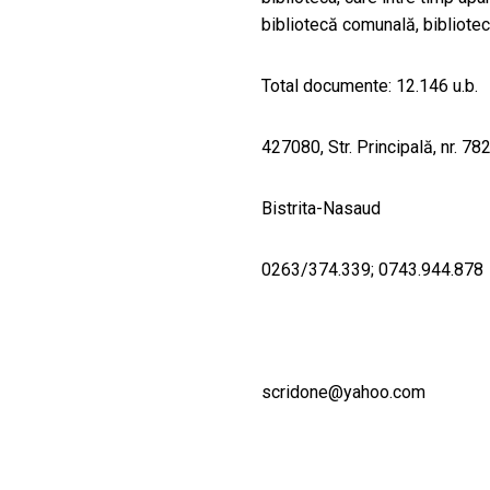
bibliotecă comunală, bibliotec
Total documente: 12.146 u.b.
427080, Str. Principală, nr. 782
Bistrita-Nasaud
0263/374.339; 0743.944.878
scridone@yahoo.com