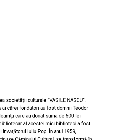
area societăţii culturale ”VASILE NAŞCU”,
 ai cărei fondatori au fost domnii Teodor
 Neamţu care au donat suma de 500 lei
bibliotecar al acestei mici biblioteci a fost
 învăţătorul Iuliu Pop. În anul 1959,
rţinuse Căminului Cultural, se transformă în