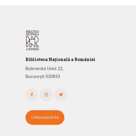
Biblioteca
N
ațională
a R
omâniei
Bulevardul Unirii 22,
București 030833
Contactează-Ne