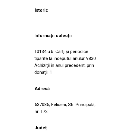
Istoric
Informații colecții
10134 u.b. Cărţi şi periodice
tipărite la începutul anului: 9830
Achiziţii în anul precedent, prin
donaţii: 1
Adresă
537085, Feliceni, Str. Principală,
nr. 172
Județ