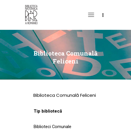
DESPRE NOI
PERMISUL MEU DE
Biblioteca Comunală
BIBLIOTECĂ
Feliceni
CATALOAGE ȘI
COLECȚII
BIBLIOTECA DIGITALĂ
Biblioteca Comunală Feliceni
EVENIMENTE
CULTURALE
Tip bibliotecă
SPAȚII
Biblioteci Comunale
NOUTĂȚI