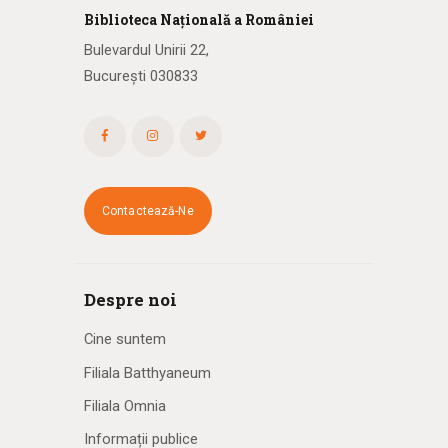
Biblioteca
N
ațională
a R
omâniei
Bulevardul Unirii 22,
București 030833
Contactează-Ne
Despre noi
Cine suntem
Filiala Batthyaneum
Filiala Omnia
Informații publice