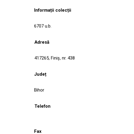
Informații colecții
6707 u.b.
Adresă
417265, Finiş, nr. 438
Județ
Bihor
Telefon
Fax