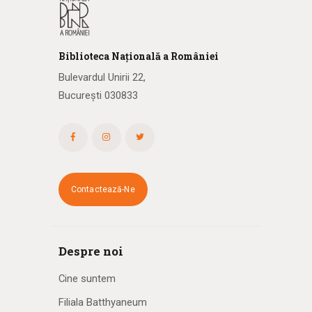
Biblioteca
N
ațională
a R
omâniei
Bulevardul Unirii 22,
București 030833
Contactează-Ne
Despre noi
Cine suntem
Filiala Batthyaneum