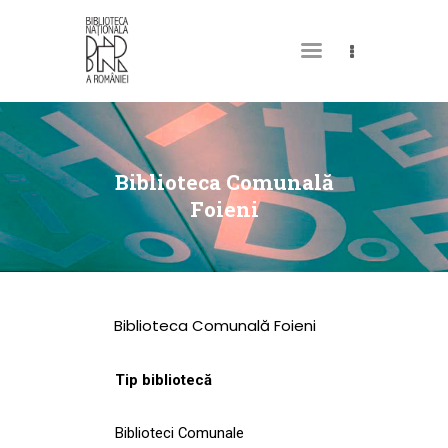
DESPRE NOI
PERMISUL MEU DE
Biblioteca Comunală
BIBLIOTECĂ
Foieni
CATALOAGE ȘI
COLECȚII
BIBLIOTECA DIGITALĂ
Biblioteca Comunală Foieni
EVENIMENTE
CULTURALE
Tip bibliotecă
SPAȚII
Biblioteci Comunale
NOUTĂȚI