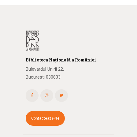
Biblioteca
N
ațională
a R
omâniei
Bulevardul Unirii 22,
București 030833
Contactează-Ne