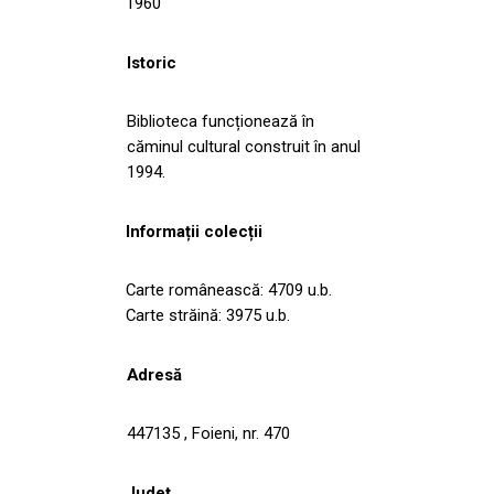
1960
Istoric
Biblioteca funcționează în
căminul cultural construit în anul
1994.
Informații colecții
Carte românească: 4709 u.b.
Carte străină: 3975 u.b.
Adresă
447135 , Foieni, nr. 470
Județ