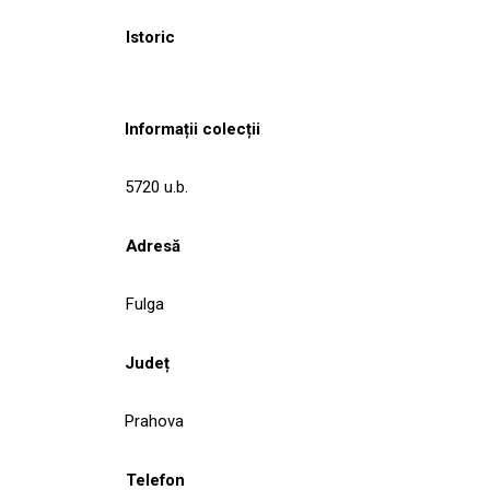
Istoric
Informații colecții
5720 u.b.
Adresă
Fulga
Județ
Prahova
Telefon