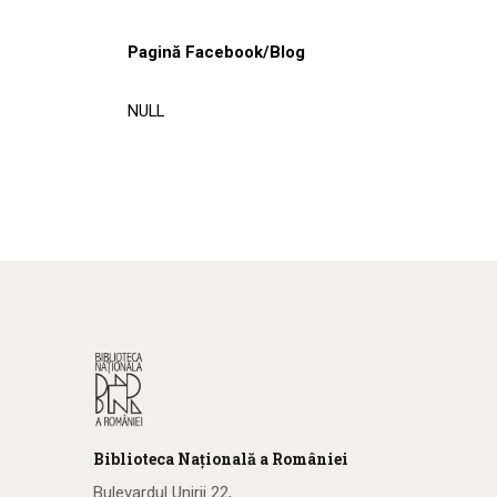
Pagină Facebook/Blog
NULL
Biblioteca
N
ațională
a R
omâniei
Bulevardul Unirii 22,