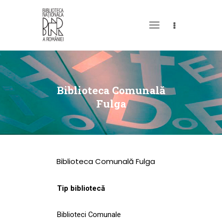
DESPRE NOI
PERMISUL MEU DE
Biblioteca Comunală
BIBLIOTECĂ
Fulga
CATALOAGE ȘI
COLECȚII
BIBLIOTECA DIGITALĂ
Biblioteca Comunală Fulga
EVENIMENTE
CULTURALE
Tip bibliotecă
SPAȚII
Biblioteci Comunale
NOUTĂȚI