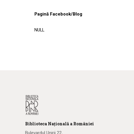
Pagină Facebook/Blog
NULL
Biblioteca
N
ațională
a R
omâniei
Bulevardul Unirii 22,