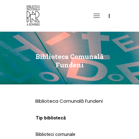
DESPRE NOI
PERMISUL MEU DE
Biblioteca Comunală
BIBLIOTECĂ
Fundeni
CATALOAGE ȘI
COLECȚII
BIBLIOTECA DIGITALĂ
Biblioteca Comunală Fundeni
EVENIMENTE
CULTURALE
Tip bibliotecă
SPAȚII
Biblioteci comunale
NOUTĂȚI