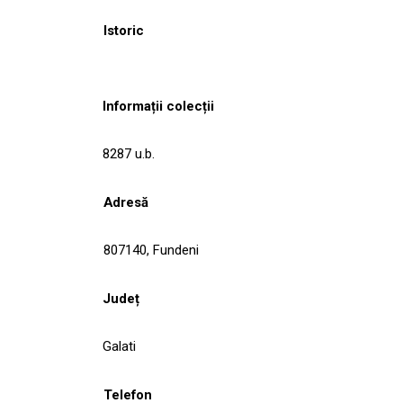
Istoric
Informații colecții
8287 u.b.
Adresă
807140, Fundeni
Județ
Galati
Telefon