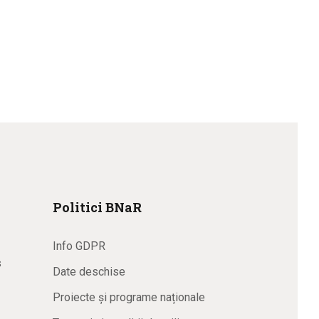
Politici BNaR
Info GDPR
s
Date deschise
Proiecte și programe naționale