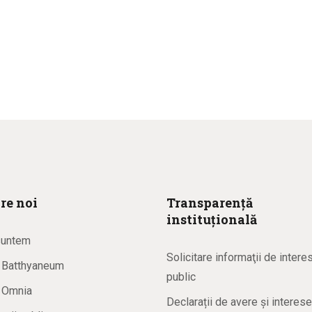
re noi
Transparență
instituțională
suntem
Solicitare informaţii de intere
a Batthyaneum
public
a Omnia
Declarații de avere și interese