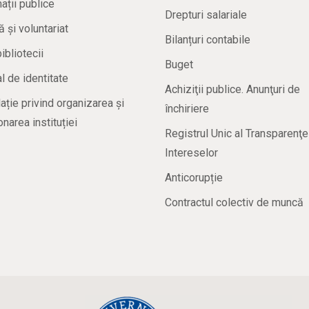
ații publice
Drepturi salariale
ă și voluntariat
Bilanțuri contabile
bibliotecii
Buget
 de identitate
Achiziţii publice. Anunţuri de
ație privind organizarea și
închiriere
onarea instituției
Registrul Unic al Transparenţe
Intereselor
Anticorupție
Contractul colectiv de muncă