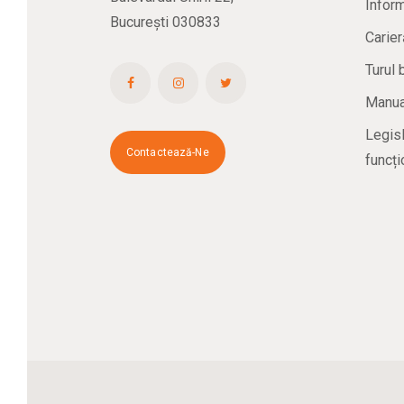
Inform
București 030833
Carier
Turul 
Manual
Legisl
Contactează-Ne
funcți