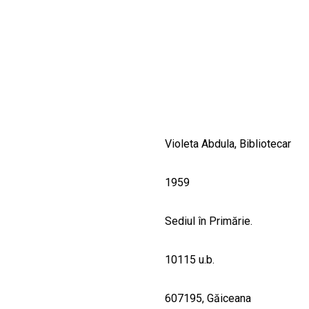
CULTURALE
SPAȚII
NOUTĂȚI
Violeta Abdula, Bibliotecar
1959
Sediul în Primărie.
10115 u.b.
607195, Găiceana