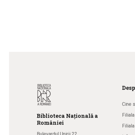
Desp
Cine 
Biblioteca
N
ațională
a
Filial
R
omâniei
Filial
Bulevardul Unirii 22,