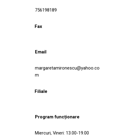
756198189
Fax
Email
margaretamironescu@yahoo.co
m
Filiale
Program funcționare
Miercuri, Vineri: 13.00-19.00