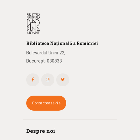
Biblioteca
N
ațională
a R
omâniei
Bulevardul Unirii 22,
București 030833
Contactează-Ne
Despre noi