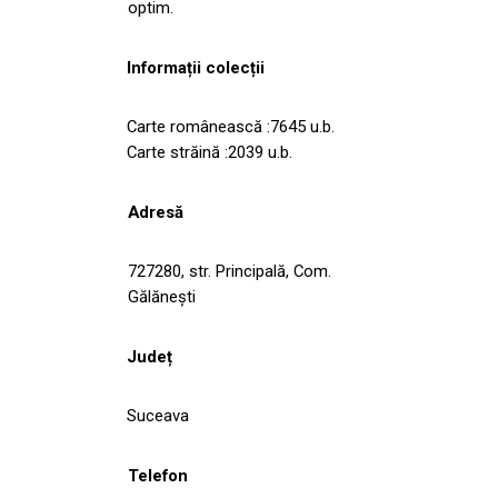
optim.
Informații colecții
Carte românească :7645 u.b.
Carte străină :2039 u.b.
Adresă
727280, str. Principală, Com.
Gălăneşti
Județ
Suceava
Telefon