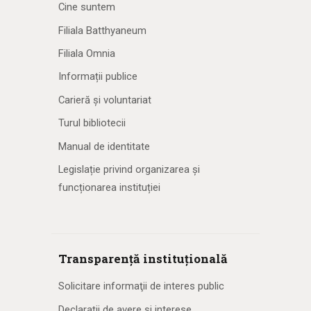
Cine suntem
Filiala Batthyaneum
Filiala Omnia
Informații publice
Carieră și voluntariat
Turul bibliotecii
Manual de identitate
Legislație privind organizarea și
funcționarea instituției
Transparență instituțională
Solicitare informaţii de interes public
Declarații de avere și interese